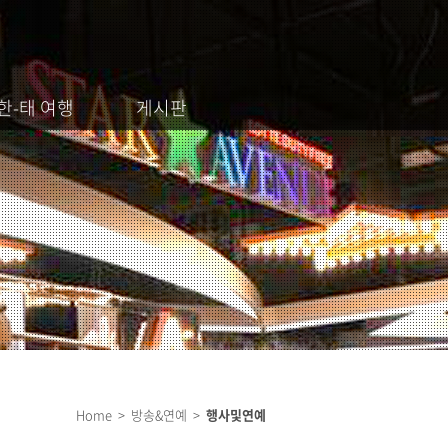
한-태 여행
게시판
Home > 방송&연예 >
행사및연예