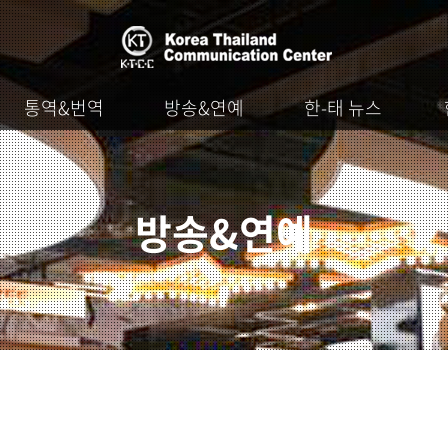
통역&번역
방송&연예
한-태 뉴스
방송&연예