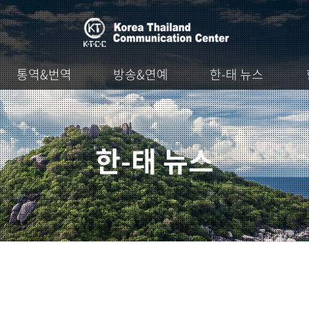
통역&번역
방송&연예
한-태 뉴스
한-태 뉴스