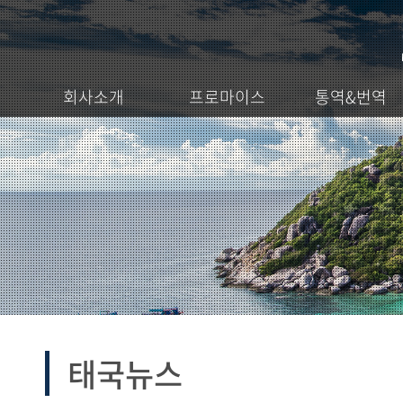
회사소개
프로마이스
통역&번역
태국뉴스