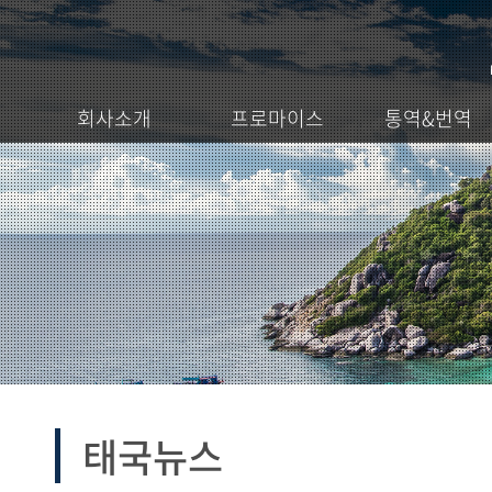
회사소개
프로마이스
통역&번역
태국뉴스