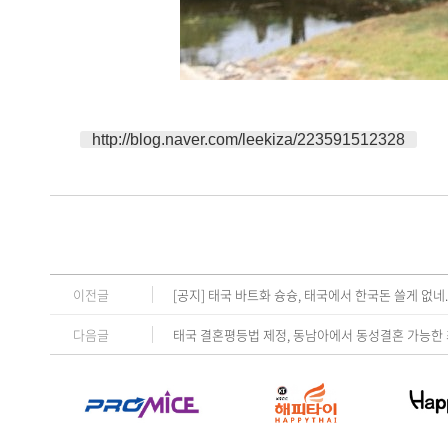
http://blog.naver.com/leekiza/223591512328
이전글
[공지] 태국 바트화 슝슝, 태국에서 한국돈 쓸게 없네
다음글
태국 결혼평등법 제정, 동남아에서 동성결혼 가능한