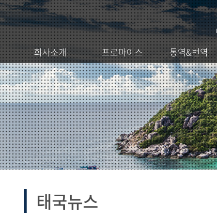
회사소개
프로마이스
통역&번역
태국뉴스