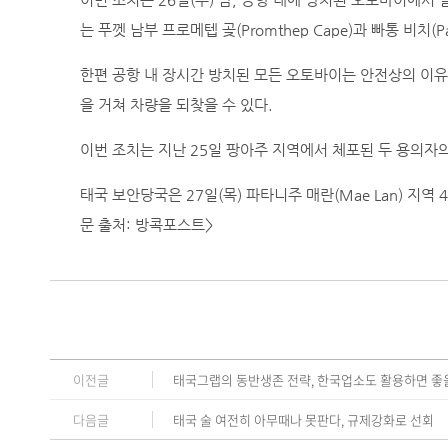
이번 조치는 26일(수) 밤, 공항 내에 방치된 오토바이에서 
는 푸껫 남부 프로메텝 곶(Promthep Cape)과 빠통 비치
한편 공항 내 장시간 방치된 모든 오토바이는 안전상의 이
을 거쳐 차량을 되찾을 수 있다.
이번 조치는 지난 25일 팡아주 지역에서 체포된 두 용의자의
태국 보안당국은 27일(목) 파타니주 매란(Mae Lan) 지
문 출처: 방콕포스트>
이전글
태국그랩의 동반생존 전략, 한국업소도 활용하면 좋을
다음글
태국 술 여전히 아무때나 못판다, 규제강화로 선회