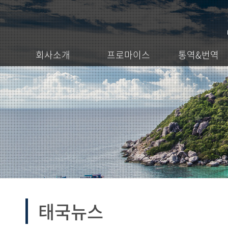
회사소개
프로마이스
통역&번역
태국뉴스