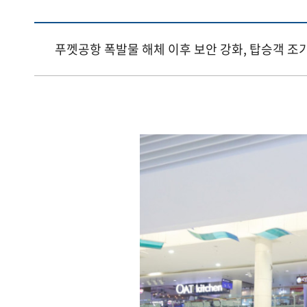
푸껫공항 폭발물 해체 이후 보안 강화, 탑승객 조