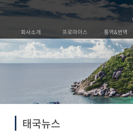
회사소개
프로마이스
통역&번역
태국뉴스