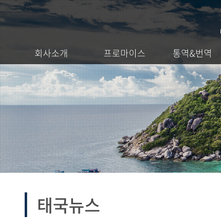
회사소개
프로마이스
통역&번역
태국뉴스