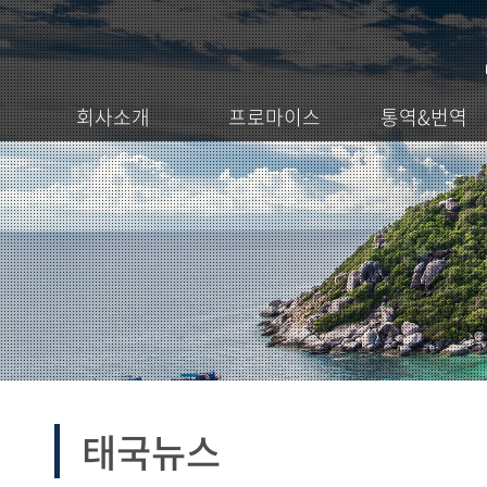
회사소개
프로마이스
통역&번역
태국뉴스