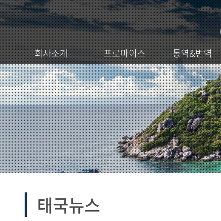
회사소개
프로마이스
통역&번역
태국뉴스