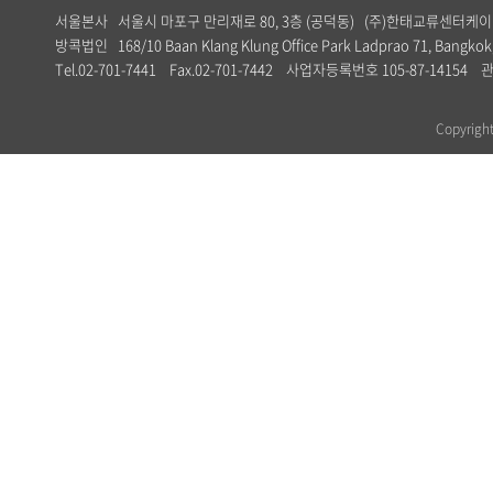
서울본사 서울시 마포구 만리재로 80, 3층 (공덕동) (주)한태교류센터
방콕법인 168/10 Baan Klang Klung Office Park Ladprao 71, Bangkok,
Tel.02-701-7441 Fax.02-701-7442 사업자등록번호 105-87-1
Copyrig