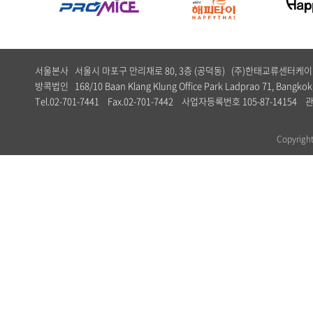
서울본사 서울시 마포구 만리재로 80, 3층 (공덕동) (주)한태교류센터
방콕법인 168/10 Baan Klang Klung Office Park Ladprao 71, Bangkok,
Tel.02-701-7441 Fax.02-701-7442 사업자등록번호 105-87-1
Copyrig