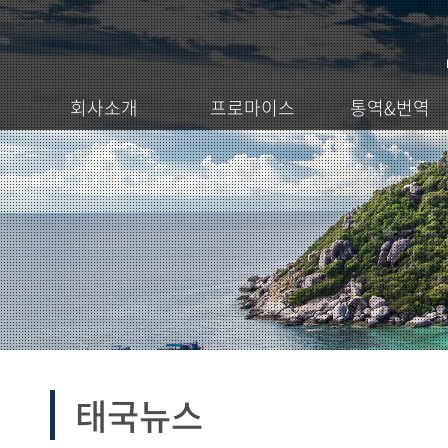
회사소개
프로마이스
통역&번역
태국뉴스