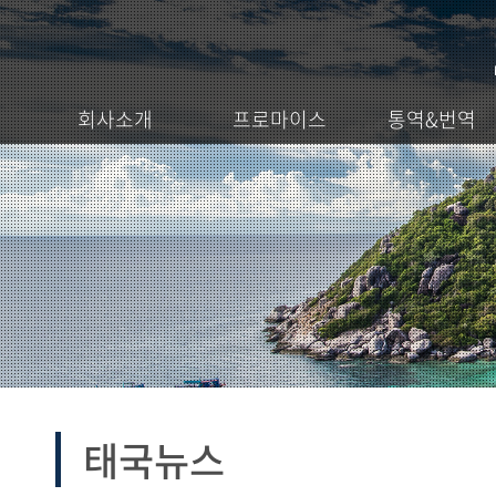
회사소개
프로마이스
통역&번역
태국뉴스