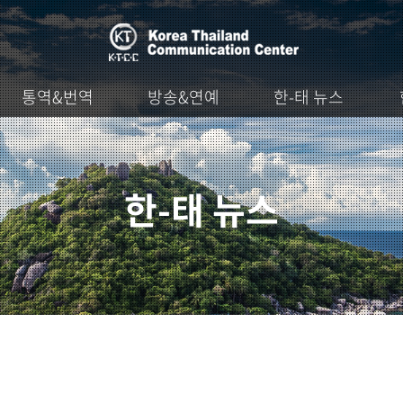
통역&번역
방송&연예
한-태 뉴스
한-태 뉴스