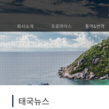
회사소개
프로마이스
통역&번역
태국뉴스