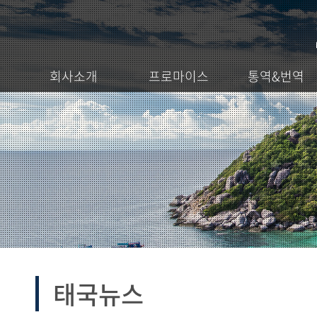
회사소개
프로마이스
통역&번역
태국뉴스