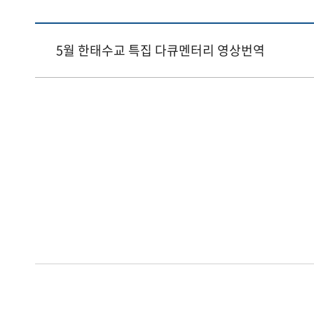
5월 한태수교 특집 다큐멘터리 영상번역