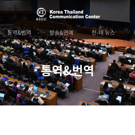
통역&번역
방송&연예
한-태 뉴스
통역&번역