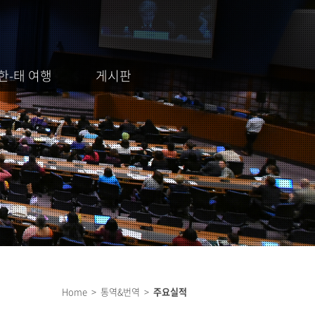
한-태 여행
게시판
Home > 통역&번역 >
주요실적