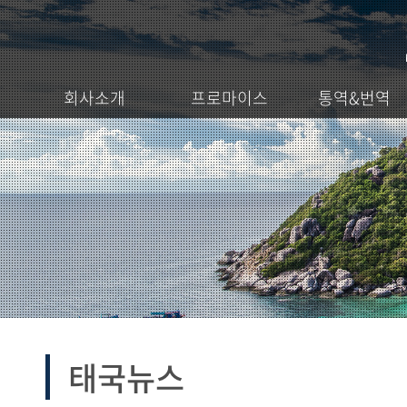
회사소개
프로마이스
통역&번역
태국뉴스