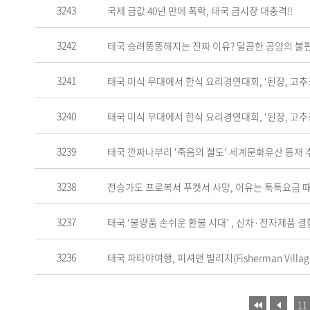
3243
국제 금값 40년 만에 폭락, 태국 금시장 대충격!!
3242
태국 승려뚱뚱해지는 진짜 이유? 달콤한 공양의 불
3241
태국 미식 무대에서 한식 요리경연대회, ‘된장, 고추
3240
태국 미식 무대에서 한식 요리경연대회, ‘된장, 고추
3239
태국 깐짜나부리 '죽음의 철도' 세계문화유산 등재 
3238
전승가도 프로복서 푸켓서 사망, 이유는 툭툭요금 
3237
3236
태국 파타야여행, 피셔맨 빌리지(Fisherman Village 
11