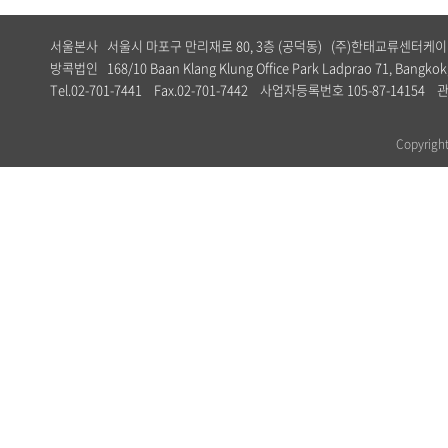
서울본사 서울시 마포구 만리재로 80, 3층 (공덕동) (주)한태교류센터
방콕법인 168/10 Baan Klang Klung Office Park Ladprao 71, Bangkok,
Tel.02-701-7441 Fax.02-701-7442 사업자등록번호 105-87-1
Copyrig