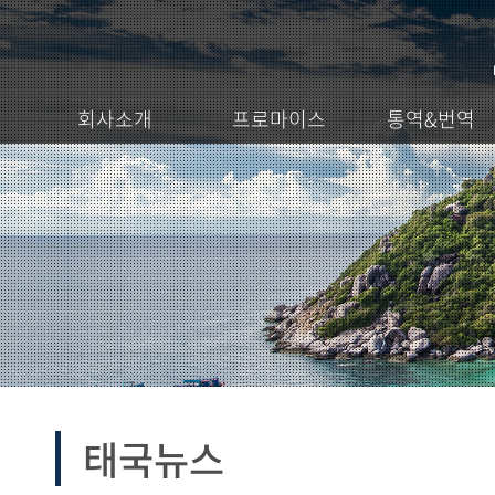
회사소개
프로마이스
통역&번역
태국뉴스