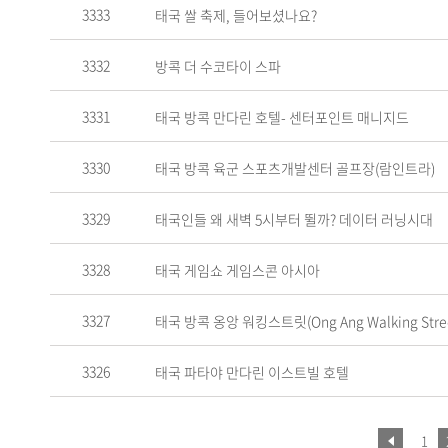
3333
태국 쌀 축제, 들어보셨나요?
3332
방콕 더 수코타이 스파
3331
태국 방콕 만다린 호텔- 센터포인트 매니지드
3330
태국 방콕 육군 스포츠개발센터 골프장(람인트라)
3329
태국인들 왜 새벽 5시부터 뛸까? 데이터 러닝시대
3328
태국 게임쇼 게임스콘 아시아
3327
태국 방콕 옹앙 워킹스트릿(Ong Ang Walking Stree
3326
태국 파타야 만다린 이스트빌 호텔
1