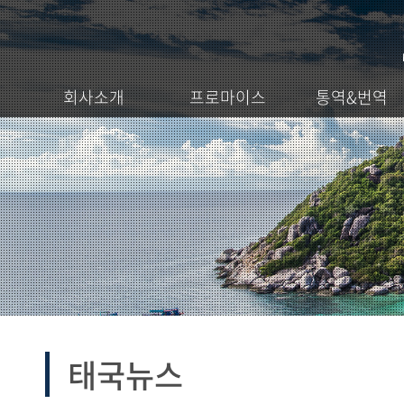
회사소개
프로마이스
통역&번역
태국뉴스