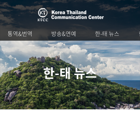
통역&번역
방송&연예
한-태 뉴스
한-태 뉴스